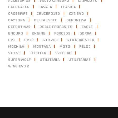
ACCESORIOS
BOLSO CANGURO
CABALLITO
CAFE RACER
CASACA
CLASICA
CROSSFIRE
CRUCERO150
CX7 EVO
DAYTONA
DELTA 150CC
DEPORTIVA
DEPORTIVAS
DOBLE PROPOSITO
EAGLE
ENDURO
ENGINE
FORCEDS
GORRA
GP1
GP1R
GTR 200
GTR ROADSTER
MOCHILA
MONTANA
MOTO
RELOJ
S1 150
SCOOTER
SPITFIRE
SUPER WOLF
UTILITARIA
UTILITARIAS
WING EVO 2