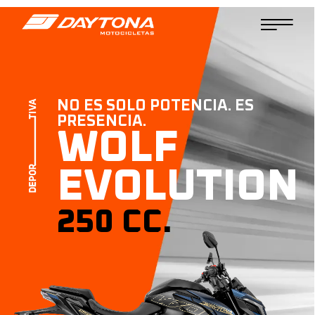
NO ES SOLO POTENCIA. ES
PRESENCIA.
WOLF
EVOLUTION
250 CC.