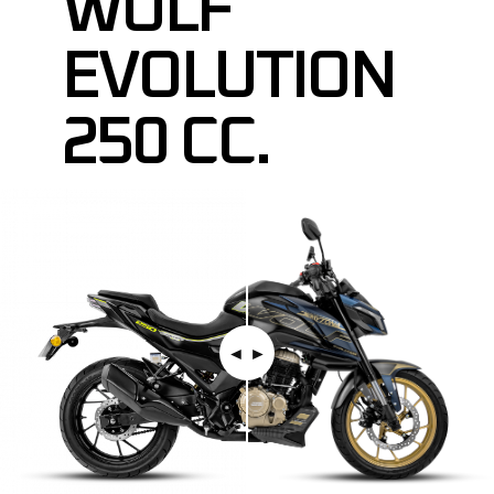
WOLF
EVOLUTION
250 CC.
◄︎ ►︎