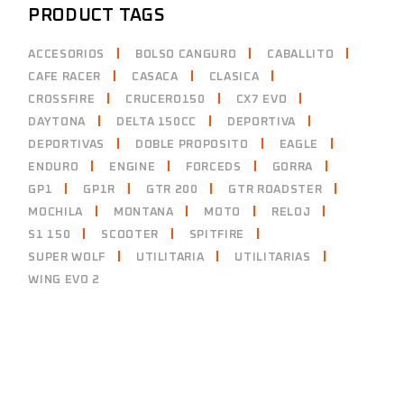
PRODUCT TAGS
ACCESORIOS
BOLSO CANGURO
CABALLITO
CAFE RACER
CASACA
CLASICA
CROSSFIRE
CRUCERO150
CX7 EVO
DAYTONA
DELTA 150CC
DEPORTIVA
DEPORTIVAS
DOBLE PROPOSITO
EAGLE
ENDURO
ENGINE
FORCEDS
GORRA
GP1
GP1R
GTR 200
GTR ROADSTER
MOCHILA
MONTANA
MOTO
RELOJ
S1 150
SCOOTER
SPITFIRE
SUPER WOLF
UTILITARIA
UTILITARIAS
WING EVO 2