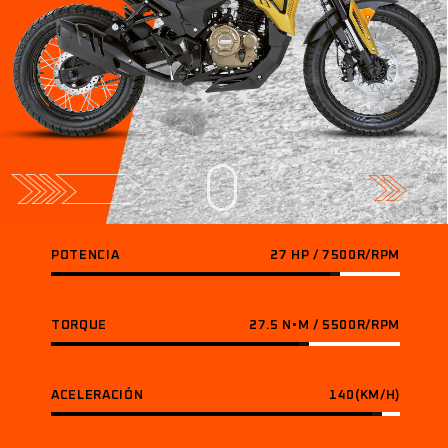
POTENCIA
27 HP / 7500R/RPM
TORQUE
27.5 N•M / 5500R/RPM
ACELERACIÓN
140(KM/H)