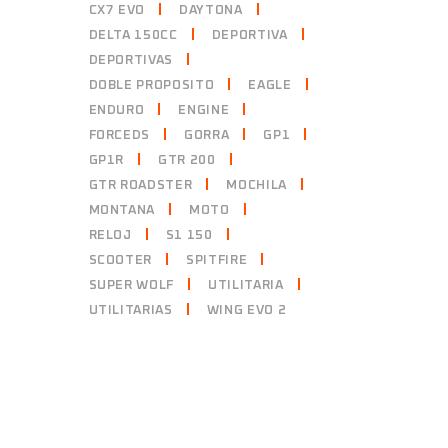
CX7 EVO
DAYTONA
DELTA 150CC
DEPORTIVA
DEPORTIVAS
DOBLE PROPOSITO
EAGLE
ENDURO
ENGINE
FORCEDS
GORRA
GP1
GP1R
GTR 200
GTR ROADSTER
MOCHILA
MONTANA
MOTO
RELOJ
S1 150
SCOOTER
SPITFIRE
SUPER WOLF
UTILITARIA
UTILITARIAS
WING EVO 2