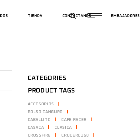
ADOS
TIENDA
CONTÁCTANOS
EMBAJADORE
CATEGORIES
PRODUCT TAGS
ACCESORIOS
BOLSO CANGURO
CABALLITO
CAFE RACER
CASACA
CLASICA
CROSSFIRE
CRUCERO150