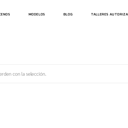
CENOS
MODELOS
BLOG
TALLERES AUTORIZ
rden con la selección.