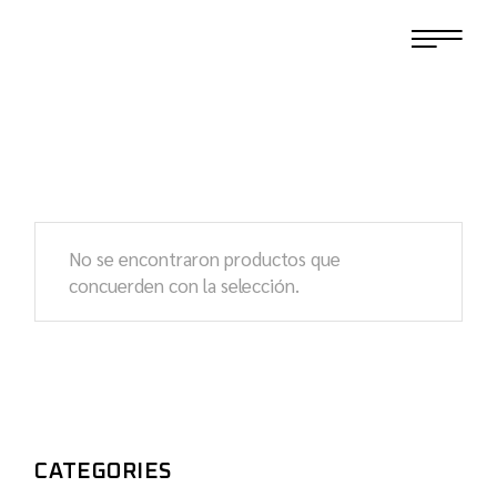
No se encontraron productos que
concuerden con la selección.
CATEGORIES