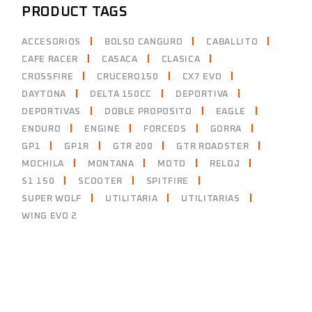
PRODUCT TAGS
ACCESORIOS
BOLSO CANGURO
CABALLITO
CAFE RACER
CASACA
CLASICA
CROSSFIRE
CRUCERO150
CX7 EVO
DAYTONA
DELTA 150CC
DEPORTIVA
DEPORTIVAS
DOBLE PROPOSITO
EAGLE
ENDURO
ENGINE
FORCEDS
GORRA
GP1
GP1R
GTR 200
GTR ROADSTER
MOCHILA
MONTANA
MOTO
RELOJ
S1 150
SCOOTER
SPITFIRE
SUPER WOLF
UTILITARIA
UTILITARIAS
WING EVO 2