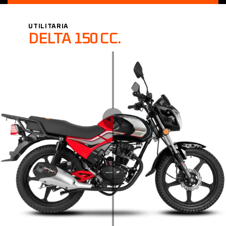
UTILITARIA
DELTA 150 CC.
◄︎ ►︎