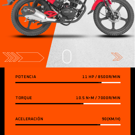
POTENCIA
11 HP / 8500R/MIN
TORQUE
10.5 N•M / 7000R/MIN
ACELERACIÓN
90(KM/H)