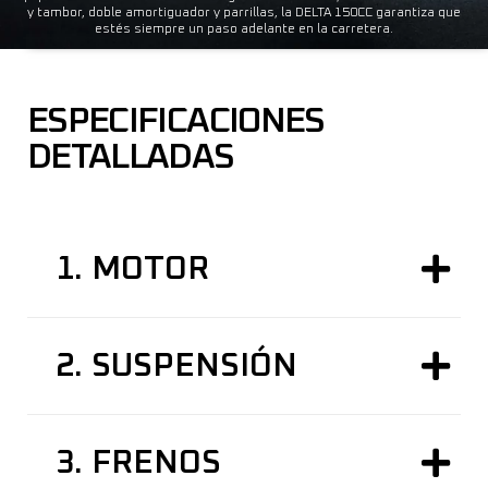
y tambor, doble amortiguador y parrillas, la DELTA 150CC garantiza que
estés siempre un paso adelante en la carretera.
ESPECIFICACIONES
DETALLADAS
1.
MOTOR
2.
SUSPENSIÓN
3.
FRENOS