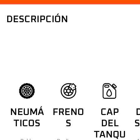
DESCRIPCIÓN
EL CABALLITO QUE SIEMPRE ESTÁ LISTO
Listo para llevarte a afrontar tu día a día con estilo, listo par
aventurarte en lo desconocido, listo para el camello y para
cuanto a mejorar tu vida se refiere.
NEUMÁ
FRENO
CAP
TICOS
S
DEL
S
TANQU