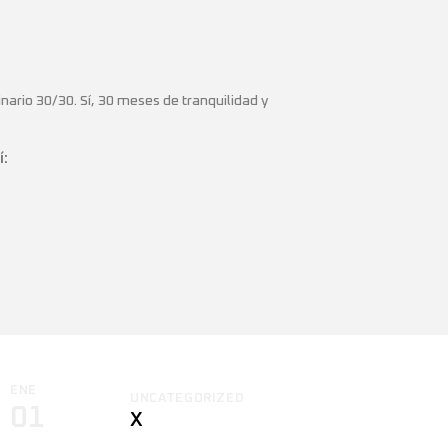
nario 30/30. Sí, 30 meses de tranquilidad y
í:
ENE
UNCATEGORIZED
01
X