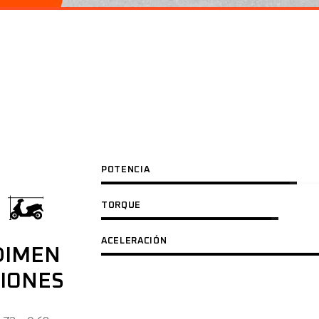
a llevarte a
 todo en
POTENCIA
TORQUE
ACELERACIÓN
DIMEN
IONES