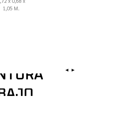
,72 x 0,68 x
1,05 M.
◄︎ ►︎
ENTURA
aventura. Diseñado para adaptarse a terrenos variados, te brind
ABAJO
5 destaca por su confiabilidad y rendimiento. Su diseño compac
erramienta de trabajo. Perfecta para profesionales que necesit