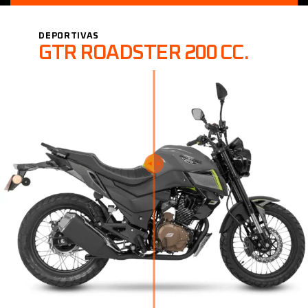
DEPORTIVAS
GTR ROADSTER 200 CC.
◄︎ ►︎