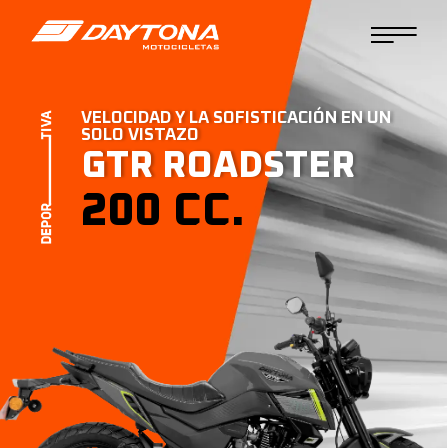
VELOCIDAD Y LA SOFISTICACIÓN EN UN
SOLO VISTAZO
GTR ROADSTER
200 CC.