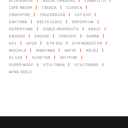
ACCESORIOS
BOLSO CANGURO
CABALLITO
CAFE RACER
CASACA
CLASICA
CROSSFIRE
CRUCERO150
CX7 EVO
DAYTONA
DELTA 150CC
DEPORTIVA
DEPORTIVAS
DOBLE PROPOSITO
EAGLE
ENDURO
ENGINE
FORCEDS
GORRA
GP1
GP1R
GTR 200
GTR ROADSTER
MOCHILA
MONTANA
MOTO
RELOJ
S1 150
SCOOTER
SPITFIRE
SUPER WOLF
UTILITARIA
UTILITARIAS
WING EVO 2