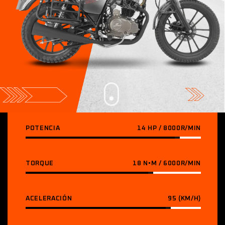
POTENCIA
14 HP / 8000R/MIN
TORQUE
18 N•M / 6000R/MIN
ACELERACIÓN
95 (KM/H)