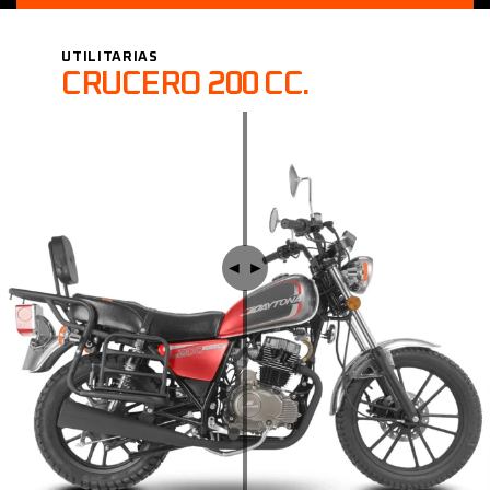
UTILITARIAS
CRUCERO 200 CC.
◄︎ ►︎