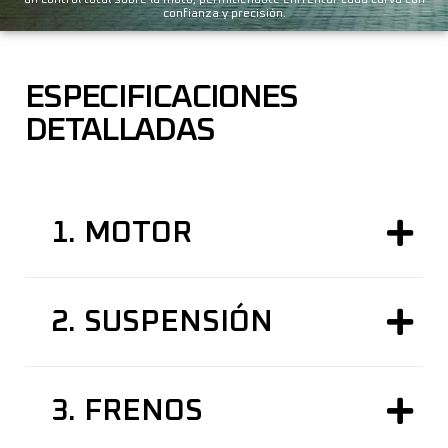
un control total sobre la moto, permitiéndote enfrentar cada curva con
confianza y precisión.
ESPECIFICACIONES
DETALLADAS
1.
MOTOR
2.
SUSPENSIÓN
3.
FRENOS