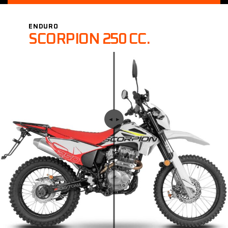
ENDURO
SCORPION 250 CC.
◄︎ ►︎