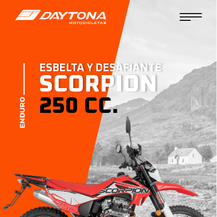
ESBELTA Y DESAFIANTE
SCORPION
250 CC.