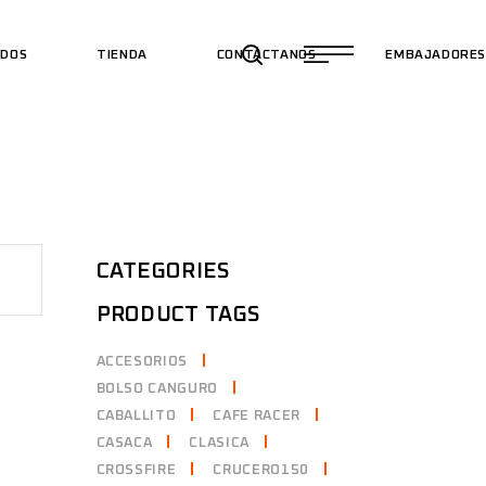
ADOS
TIENDA
CONTÁCTANOS
EMBAJADORE
CATEGORIES
PRODUCT TAGS
ACCESORIOS
BOLSO CANGURO
CABALLITO
CAFE RACER
CASACA
CLASICA
CROSSFIRE
CRUCERO150