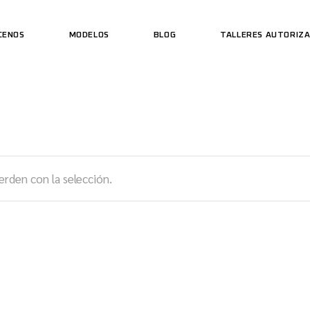
CENOS
MODELOS
BLOG
TALLERES AUTORIZ
rden con la selección.