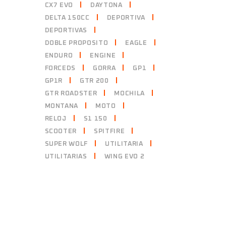
CX7 EVO
DAYTONA
DELTA 150CC
DEPORTIVA
DEPORTIVAS
DOBLE PROPOSITO
EAGLE
ENDURO
ENGINE
FORCEDS
GORRA
GP1
GP1R
GTR 200
GTR ROADSTER
MOCHILA
MONTANA
MOTO
RELOJ
S1 150
SCOOTER
SPITFIRE
SUPER WOLF
UTILITARIA
UTILITARIAS
WING EVO 2