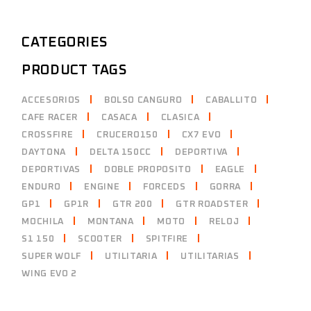
CATEGORIES
PRODUCT TAGS
ACCESORIOS
BOLSO CANGURO
CABALLITO
CAFE RACER
CASACA
CLASICA
CROSSFIRE
CRUCERO150
CX7 EVO
DAYTONA
DELTA 150CC
DEPORTIVA
DEPORTIVAS
DOBLE PROPOSITO
EAGLE
ENDURO
ENGINE
FORCEDS
GORRA
GP1
GP1R
GTR 200
GTR ROADSTER
MOCHILA
MONTANA
MOTO
RELOJ
S1 150
SCOOTER
SPITFIRE
SUPER WOLF
UTILITARIA
UTILITARIAS
WING EVO 2