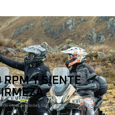
 RPM Y SIENTE
FIRMEZA.
onde otros se quedan. Caja de 6 velocidades para dominar