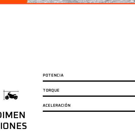
 HECHA
iseño extremo
trás, solo
POTENCIA
TORQUE
ACELERACIÓN
DIMEN
IONES