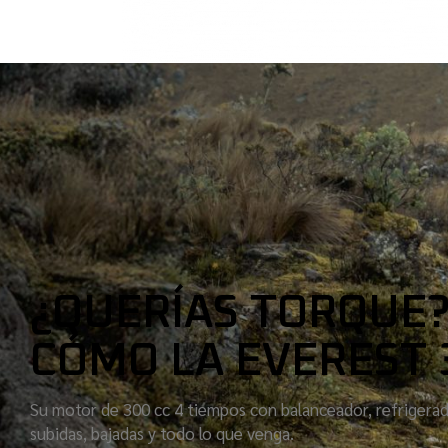
¿QUERÍAS TORQUE?
CÓMO LA EVEREST 
Su motor de 300 cc 4 tiempos con balanceador, refrigerad
subidas, bajadas y todo lo que venga.