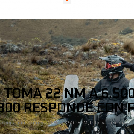
 TOMA 22 NM A 6.500
300 RESPONDE CON 
o por aceite, entrega 23 Hp a 8.500 RPM, listo para empujar d