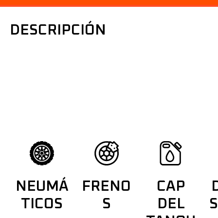
DESCRIPCIÓN
NO ESTÁ HECHA PARA SEGUIR RUTAS, ESTÁ
PARA ESCRIBIRLAS.
Creada para los que trazan su propio camino, 6 cambios, d
y la actitud para conquistar lo desconocido. No hay vuelta a
aventura y nuevos destinos. ¿Estás listo para partir?
NEUMÁ
FRENO
CAP
TICOS
S
DEL
S