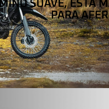
AMINO SUAVE, ESTA 
PARA AFER
oshock posterior, la Everest absorbe piedras, zanjas y saltos c