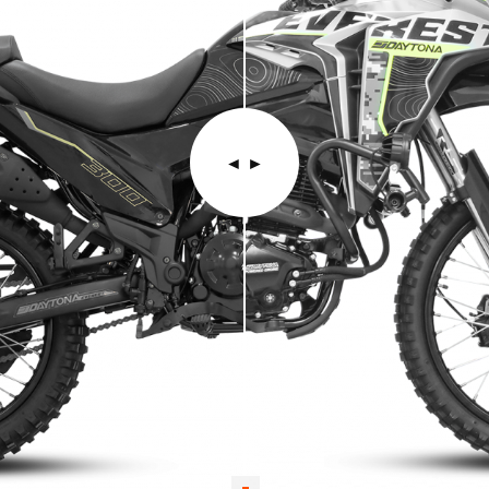
◄︎ ►︎